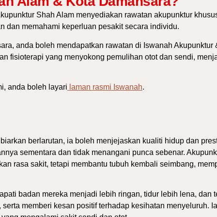
hah Alam & Kota Damansara?
kupunktur Shah Alam
menyediakan rawatan akupunktur khusus
an dan memahami keperluan pesakit secara individu.
ara, anda boleh mendapatkan rawatan di
Iswanah Akupunktur 
n fisioterapi yang menyokong pemulihan otot dan sendi, menjad
, anda boleh layari
laman rasmi Iswanah
.
biarkan berlarutan, ia boleh menjejaskan kualiti hidup dan pres
nnya sementara dan tidak menangani punca sebenar. Akupunktu
an rasa sakit, tetapi membantu tubuh kembali seimbang, mem
pati badan mereka menjadi lebih ringan, tidur lebih lena, da
serta memberi kesan positif terhadap kesihatan menyeluruh. I