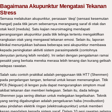
Bagaimana Akupunktur Mengatasi Tekanan
Stress
Semasa melakukan akupunktur, perasaan ‘deqi’ (sensasi kesemutan
hangat) pada titik jarum sebenarnya merangsang saraf di otak dan
otak kecil (medula). Satu kajian neuroimaging mendapati
perangsangan akupunktur pada titik telinga tertentu mengaktifkan
rangkaian otak yang mengawal tekanan emosi. Selain itu, laporan
klinikal menunjukkan bahawa beberapa sesi akupunktur membawa
kepada peningkatan aktiviti sistem parasimpatetik (contohnya
denyutan jantung lebih rendah). Ini selari dengan pengalaman ramai
pesakit yang berkata mereka merasa lebih tenang dan kurang gelisah
selepas rawatan.
Salah satu contoh praktikal adalah penggunaan titik HT7 (Shenmen)
pada pergelangan tangan, terkenal untuk kesan menenangkan. Titik
PC6 (Neiguan) di lengan pula dapat mengurangkan simptom mual
akibat tekanan dan memberi kelegaan. Selain itu, dada telinga
Shenmen juga sering ditekan untuk melegakan kegelisahan. Teknik
yang sering digabungkan adalah pengeluaran haba (moxibustion)
atau pindahan elektrik ringan (elektroakupunktur) untuk memberi
kesan mendalam kepada sistem saraf. Dalam 10 sesi rawatan selama