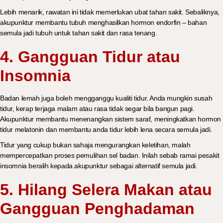
Lebih menarik, rawatan ini tidak memerlukan ubat tahan sakit. Sebaliknya,
akupunktur membantu tubuh menghasilkan hormon endorfin – bahan
semula jadi tubuh untuk tahan sakit dan rasa tenang.
4. Gangguan Tidur atau
Insomnia
Badan lemah juga boleh mengganggu kualiti tidur. Anda mungkin susah
tidur, kerap terjaga malam atau rasa tidak segar bila bangun pagi.
Akupunktur membantu menenangkan sistem saraf, meningkatkan hormon
tidur melatonin dan membantu anda tidur lebih lena secara semula jadi.
Tidur yang cukup bukan sahaja mengurangkan keletihan, malah
mempercepatkan proses pemulihan sel badan. Inilah sebab ramai pesakit
insomnia beralih kepada akupunktur sebagai alternatif semula jadi.
5. Hilang Selera Makan atau
Gangguan Penghadaman