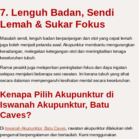
7. Lenguh Badan, Sendi
Lemah & Sukar Fokus
Masalah sendi, lenguh badan berpanjangan dan otot yang cepat lemah
juga boleh menjadi petanda awal. Akupunktur membantu mengurangkan
keradangan, melegakan ketegangan otot dan meningkatkan tenaga
keseluruhan tubuh.
Ramai pesakit juga melaporkan peningkatan fokus dan daya ingatan
selepas menjalani beberapa sesi rawatan. Ini kerana tubuh yang sihat
secara dalaman mempengaruhi kesihatan mental secara keseluruhan.
Kenapa Pilih Akupunktur di
Iswanah Akupunktur, Batu
Caves?
Di
Iswanah Akupunktur, Batu Caves
, rawatan akupunktur dilakukan oleh
pengamal berpengalaman dan bertauliah. Kami menggunakan