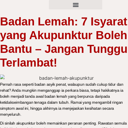
Badan Lemah: 7 Isyarat
yang Akupunktur Boleh
Bantu – Jangan Tunggu
Terlambat!
Pernah rasa seperti badan asyik penat, walaupun sudah cukup tidur dan
rehat? Anda mungkin menganggap ia perkara biasa, tetapi hakikatnya ia
boleh menjadi tanda awal
badan lemah
yang berpunca daripada
ketidakseimbangan tenaga dalam tubuh. Ramai yang mengambil ringan
simptom awal ini, hingga akhirnya ia menjejaskan kesihatan secara
menyeluruh.
Di sinilah
akupunktur
boleh memainkan peranan penting. Rawatan semula