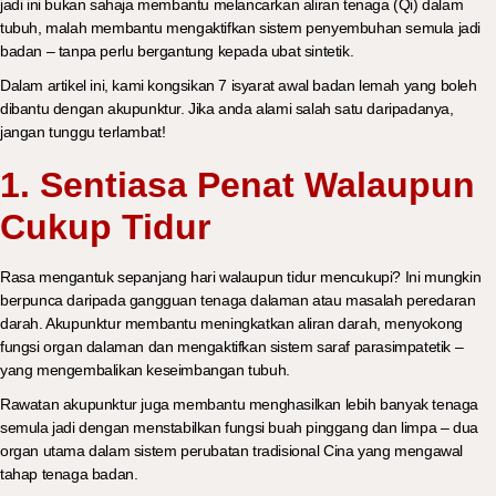
jadi ini bukan sahaja membantu melancarkan aliran tenaga (Qi) dalam
tubuh, malah membantu mengaktifkan sistem penyembuhan semula jadi
badan – tanpa perlu bergantung kepada ubat sintetik.
Dalam artikel ini, kami kongsikan
7 isyarat awal badan lemah
yang boleh
dibantu dengan akupunktur. Jika anda alami salah satu daripadanya,
jangan tunggu terlambat!
1. Sentiasa Penat Walaupun
Cukup Tidur
Rasa mengantuk sepanjang hari walaupun tidur mencukupi? Ini mungkin
berpunca daripada gangguan tenaga dalaman atau masalah peredaran
darah. Akupunktur membantu meningkatkan aliran darah, menyokong
fungsi organ dalaman dan mengaktifkan sistem saraf parasimpatetik –
yang mengembalikan keseimbangan tubuh.
Rawatan akupunktur juga membantu menghasilkan lebih banyak tenaga
semula jadi dengan menstabilkan fungsi buah pinggang dan limpa – dua
organ utama dalam sistem perubatan tradisional Cina yang mengawal
tahap tenaga badan.